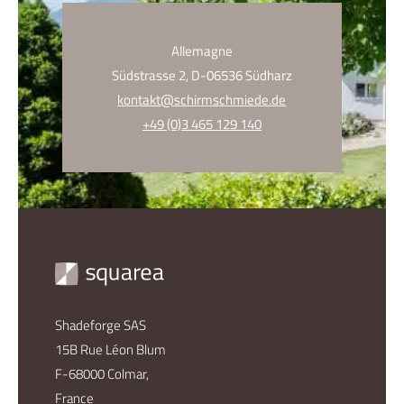
Allemagne
Südstrasse 2, D-06536 Südharz
kontakt@schirmschmiede.de
+49 (0)3 465 129 140
Shadeforge SAS
15B Rue Léon Blum
F-68000 Colmar,
France