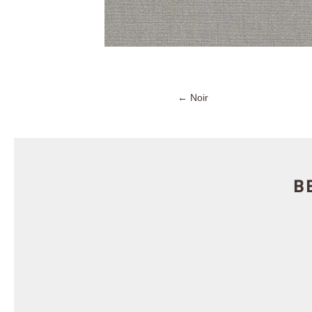
←
Noir
B