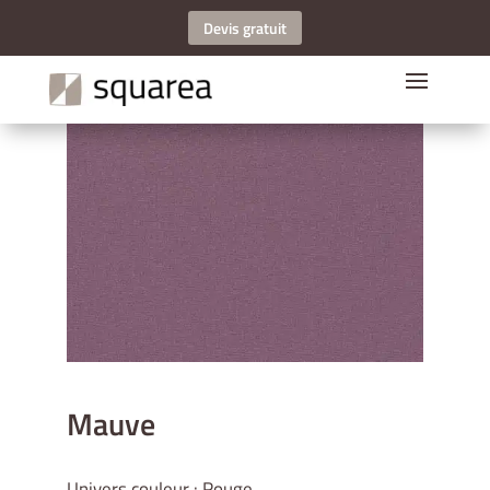
Devis gratuit
Mauve
Univers couleur : Rouge